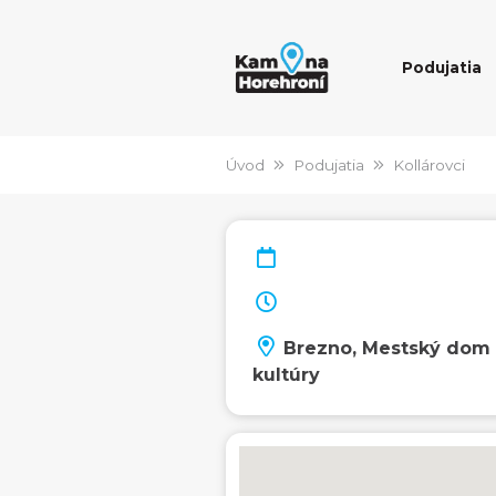
Podujatia
Úvod
Podujatia
Kollárovci
Brezno, Mestský dom
kultúry