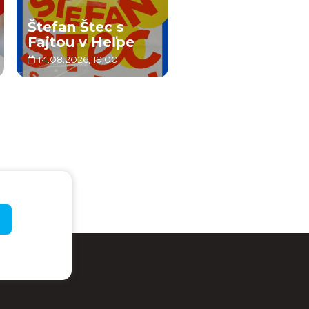
Štefan Štec s
Fajtou v Heľpe
14.08.2026, 19:00