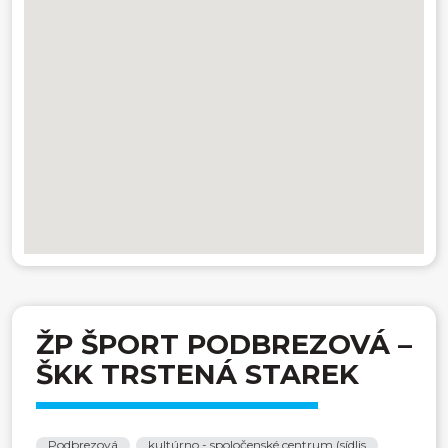
ŽP ŠPORT PODBREZOVÁ –
ŠKK TRSTENÁ STAREK
Podbrezová
kultúrno - spoločenské centrum (sídlis