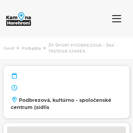
ŽP ŠPORT PODBREZOVÁ – ŠKK
Úvod
Podujatia
TRSTENÁ STAREK
Podbrezová, kultúrno - spoločenské
centrum (sídlis