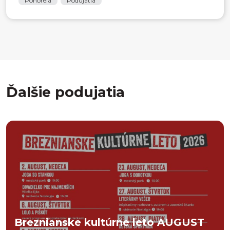
Pohorelá
Podujatia
Ďalšie podujatia
Breznianske kultúrne leto AUGUST