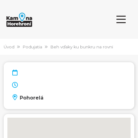
Úvod
Podujatia
Beh vďaky ku bunkru na rovni
Pohorelá