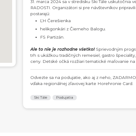
31. marca 2024 sa v stredisku Ski Tále uskutočn
RADOSTI. Organizátori si pre návštevníkov pripravil
postarajú:
ĽH Čerešienka
helikgonkári z Čierneho Balogu.
FS Partizán.
Ale to nie je rozhodne všetko!
Sprievodným progr
trh s ukážkou tradičných remesiel, gastro špecialit
ceny. Detské očká rozžiari tematické maľovanie na t
Odvezte sa na podujatie, ako aj z neho, ZADAR
vďaka regionálnej zľavovej karte Horehronie Card.
Ski Tále
Podujatia