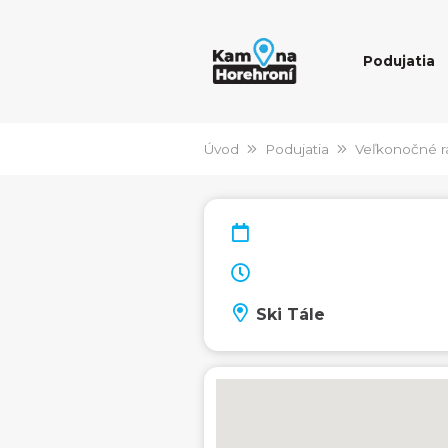
Podujatia
Úvod
Podujatia
Veľkonočné r
Ski Tále