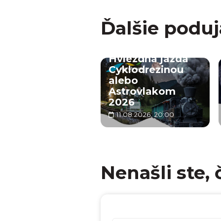
Ďalšie poduj
Hviezdna jazda
Cyklodrezinou
alebo
Astrovlakom
2026
11.08.2026, 20:00
Nenašli ste, 