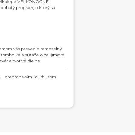
ia veľkolepé VEĽKONOČNÉ
i bohatý program, o ktorý sa
amom vás prevedie remeselný
y, tombolka a súťaže o zaujímavé
vár a tvorivé dielne.
MO Horehronským Tourbusom