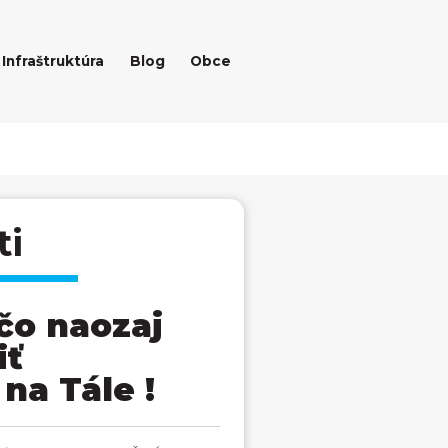
Infraštruktúra
Blog
Obce
ti
čo naozaj
iť
na Tále !