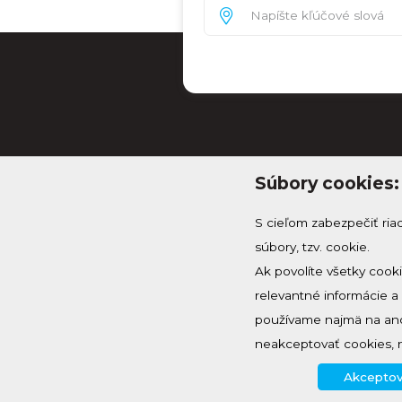
Súbory cookies:
S cieľom zabezpečiť ria
súbory, tzv. cookie.
Ak povolíte všetky cook
relevantné informácie 
info@knh.sk
používame najmä na ano
+421 903 294 997
neakceptovať cookies, 
Akceptov