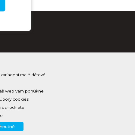
 zariadení malé dátové
j Kam na Horehroní
na odber a dostávaj novinky ako prvý
 a náš web vám ponúkne
Súbory cookies
a rozhodnete
e.
yhnutné