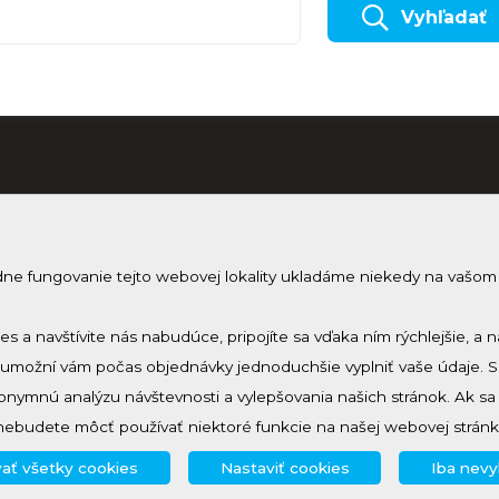
Vyhľadať
dne fungovanie tejto webovej lokality ukladáme niekedy na vašom
Odobera
Prihlásenie
Zmeniť nastavenie cookies
Prihlás sa 
ies a navštívite nás nabudúce, pripojíte sa vďaka ním rýchlejšie,
a umožní vám počas objednávky jednoduchšie vyplniť vaše údaje. 
nymnú analýzu návštevnosti a vylepšovania našich stránok. Ak s
nebudete môcť používať niektoré funkcie na našej webovej stránk
ať všetky cookies
Nastaviť cookies
Iba nev
© 2024 - 2026, created by
creative solution