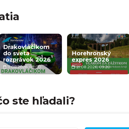
atia
Drakovláčikom
do sveta
Horehronský
rozprávok 2026
expres 2026
11.08.2026, 09:00
21.08.2026, 09:20
čo ste hľadali?