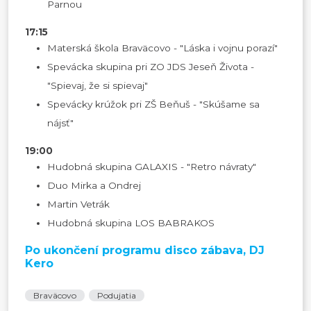
Parnou
17:15
Materská škola Braväcovo - "Láska i vojnu porazí"
Spevácka skupina pri ZO JDS Jeseň Života -
"Spievaj, že si spievaj"
Spevácky krúžok pri ZŠ Beňuš - "Skúšame sa
nájsť"
19:00
Hudobná skupina GALAXIS - "Retro návraty"
Duo Mirka a Ondrej
Martin Vetrák
Hudobná skupina LOS BABRAKOS
Po ukončení programu disco zábava, DJ
Kero
Braväcovo
Podujatia