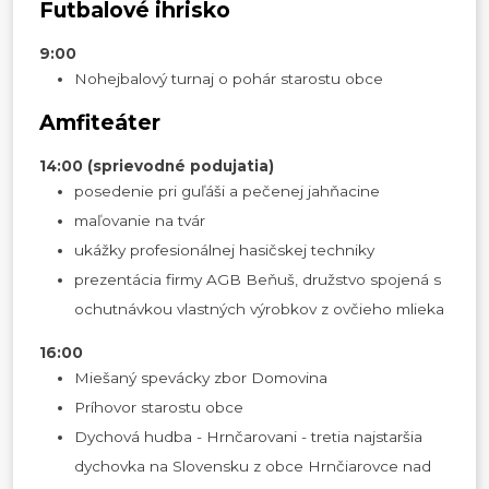
Futbalové ihrisko
9:00
Nohejbalový turnaj o pohár starostu obce
Amfiteáter
14:00 (sprievodné podujatia)
posedenie pri guľáši a pečenej jahňacine
maľovanie na tvár
ukážky profesionálnej hasičskej techniky
prezentácia firmy AGB Beňuš, družstvo spojená s
ochutnávkou vlastných výrobkov z ovčieho mlieka
16:00
Miešaný spevácky zbor Domovina
Príhovor starostu obce
Dychová hudba - Hrnčarovani - tretia najstaršia
dychovka na Slovensku z obce Hrnčiarovce nad