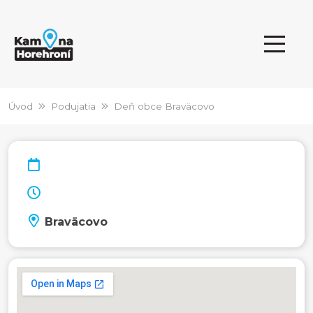
Úvod
Podujatia
Deň obce Braväcovo
Braväcovo