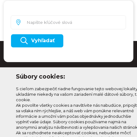
Vyhľadať
Súbory cookies:
S cieľom zabezpečiť riadne fungovanie tejto webovej lokalit
ukladáme niekedy na vašom zariadení malé dátové súbory, t
cookie.
Ak povolíte všetky cookies a navštívite nás nabudúce, pripojí
sa vďaka ním rýchlejšie, a náš web vám ponúkne relevantné
Odoberaj Kam na
Prihlásenie
informácie a umožní vám počas objednávky jednoduchšie
Horehroní
Zmeniť
vyplniť vaše údaje. Súbory cookies používame najmä na
anonymnú analýzu návštevnosti a vylepšovania našich stránok
Prihlás sa na odber a
nastavenie
Ak sa rozhodnete neakceptovať cookies, nebudete môcť
info@knh.sk
dostávaj novinky ako prvý