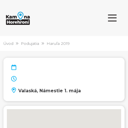
Úvod
Podujatia
Haruľa 2019
Valaská, Námestie 1. mája