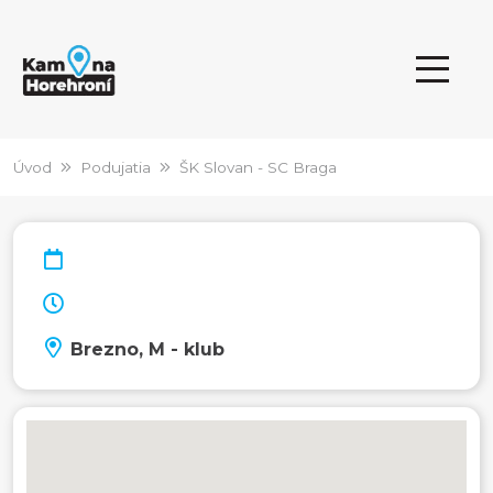
Úvod
Podujatia
ŠK Slovan - SC Braga
Brezno, M - klub