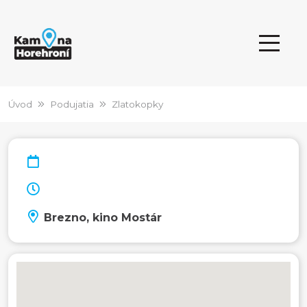
Úvod
Podujatia
Zlatokopky
Brezno, kino Mostár