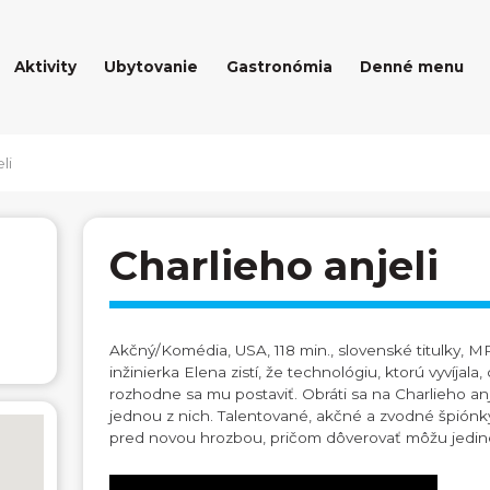
Aktivity
Ubytovanie
Gastronómia
Denné menu
li
Charlieho anjeli
Akčný/Komédia, USA, 118 min., slovenské titulky, M
inžinierka Elena zistí, že technológiu, ktorú vyvíjala
rozhodne sa mu postaviť. Obráti sa na Charlieho anj
jednou z nich. Talentované, akčné a zvodné špiónk
pred novou hrozbou, pričom dôverovať môžu jedin