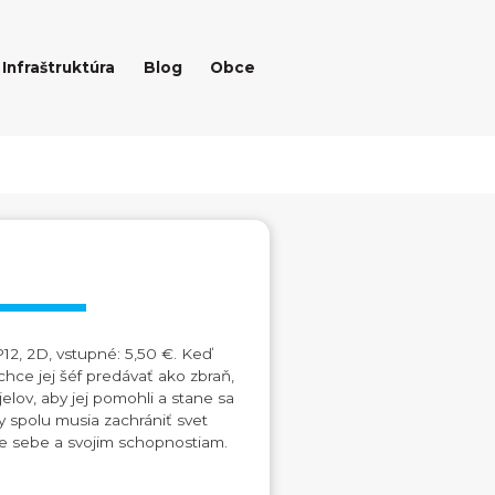
Infraštruktúra
Blog
Obce
P12, 2D, vstupné: 5,50 €. Keď
, chce jej šéf predávať ako zbraň,
elov, aby jej pomohli a stane sa
y spolu musia zachrániť svet
e sebe a svojim schopnostiam.