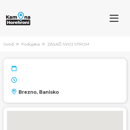
Úvod
Podujatia
ZASAĎ SVOJ STROM
Brezno, Banisko