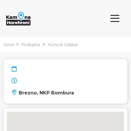
Úvod
Podujatia
Huncút Gašpar
Brezno, NKP Bombura