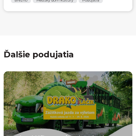
Brezno
Mestský dom kultúry
Podujatia
Ďalšie podujatia