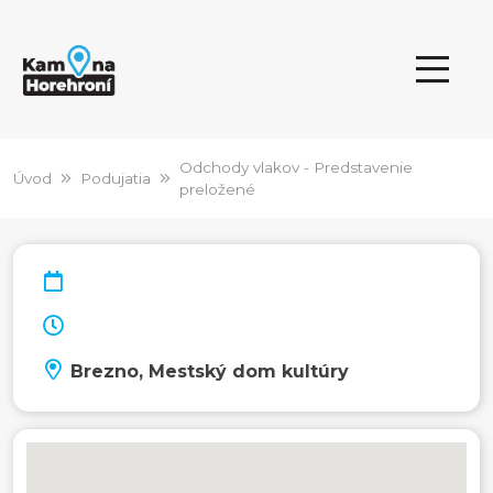
Odchody vlakov - Predstavenie
Úvod
Podujatia
preložené
Brezno, Mestský dom kultúry