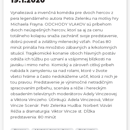
19.1.2020
Vynaliezavá a invenčná komédia pre dvoch hercov z
pera legendárneho autora Petra Zelenku na motívy hry
Michaela Frayna. ODCHODY VLAKOV sú príbehom
dvoch neúspešných hercov, ktorí sa aj za cenu
totálneho kolapsu snažia zachrániť svoje predstavenie,
dobrú povesť a zvláštny milenecký vzťah. Počas 80
minút prináša hra množstvo zábavných a krkolomných
situácií. Tragikomické konanie oboch hlavných postáv
odráža ich túžbu po uznaní a vzájomnej blízkosti na
javisku i mimo neho. Komický a zároveň citlivý príbeh
nabáda k zamysleniu sa nad rolami, ktoré v živote
všetci hráme a často nedokážeme určiť, ktorá z nich je
tou pravou. Predstavenie je výnimočné netradičným
spracovaním príbehu, scenára a réžie i hereckým
obsadením televíznych moderátorov Adely Vinczeovej
a Viktora Vinczeho. Účinkujú: Adela Vinczeová, Viktor
Vincze Scenár: Petr Zelenka Hudba: Norbert Vizvári
Réžia a dramaturgia: Viktor Vincze st. Dĺžka
predstavenia: 80 minút