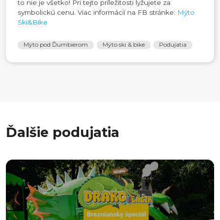
to nie je všetko! Pri tejto príležitosti lyžujete za
symbolickú cenu. Viac informácií na FB stránke:
Mýto
Ski&Bike
Mýto pod Ďumbierom
Mýto ski & bike
Podujatia
Ďalšie podujatia