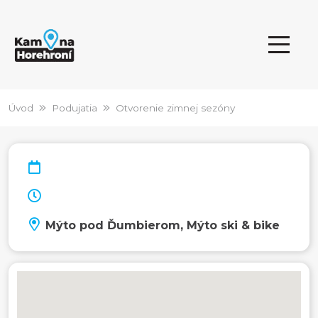
Úvod
Podujatia
Otvorenie zimnej sezóny
Mýto pod Ďumbierom, Mýto ski & bike