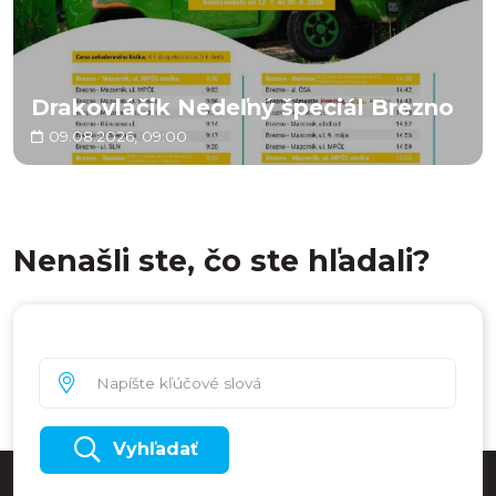
Drakovláčik Nedeľný špeciál Brezno
09.08.2026, 09:00
Nenašli ste, čo ste hľadali?
Vyhľadať