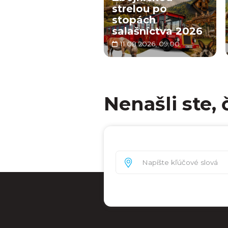
strelou po
stopách
salašníctva 2026
11.08.2026, 09:00
Nenašli ste, 