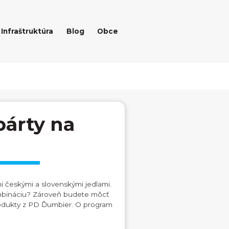
Infraštruktúra
Blog
Obce
párty na
mi českými a slovenskými jedlami.
ombináciu? Zároveň budete môcť
rodukty z PD Ďumbier. O program