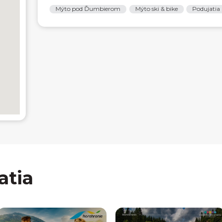
Mýto pod Ďumbierom
Mýto ski & bike
Podujatia
atia