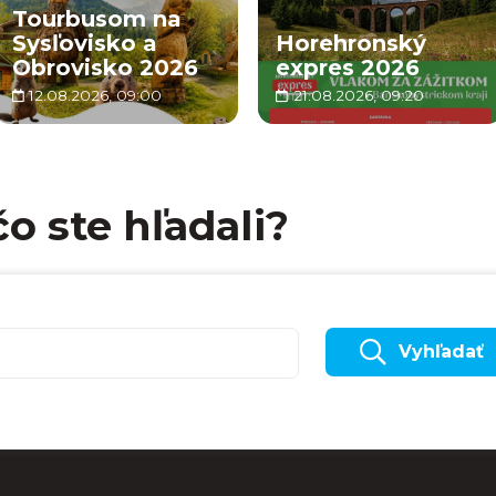
Tourbusom na
Sysľovisko a
Horehronský
Obrovisko 2026
expres 2026
12.08.2026, 09:00
21.08.2026, 09:20
čo ste hľadali?
Vyhľadať