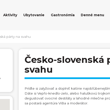
Aktivity
Ubytovanie
Gastronómia
Denné menu
ská párty na svahu
Česko-slovenská 
svahu
,
Príďte si zalyžovať a doplniť kalórie najobľúbenejší
Dáte si Vepřo-knedlo-zelo, alebo haluškovú trojk
degustovať ovocné destiláty a lahodné mliečne p
sa postará agentúra ViBa a moderátor.