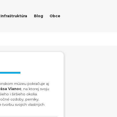
Infraštruktúra
Blog
Obce
ronskom múzeu pokračuje aj
rása Vianoc
, na ktorej svoju
eho i širšieho okolia.
nočné ozdoby, perníky,
e tvorbu svojich vlastných