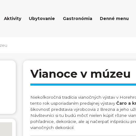
Aktivity
Ubytovanie
Gastronómia
Denné menu
úzeu
Vianoce v múzeu
Niekoľkoročná tradícia vianočných výstav v Horeh
tento rok usporiadaním predajnej výstavy
Čaro a k
šikovnosť predstavia výrobcovia z Brezna a jeho užši
Návštevníci si tu budú môcť nielen kúpiť rôzne via
pohľadnice, dekorácie, ale aj načerpať inšpiráciu pr
vianočných dekorácií.