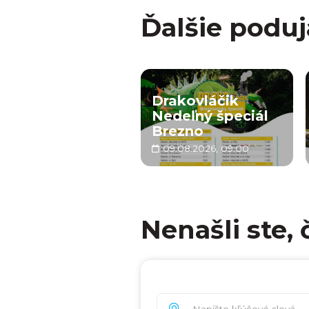
Ďalšie poduj
Drakovláčik
Nedeľný špeciál
Brezno
09.08.2026, 09:00
Nenašli ste, 