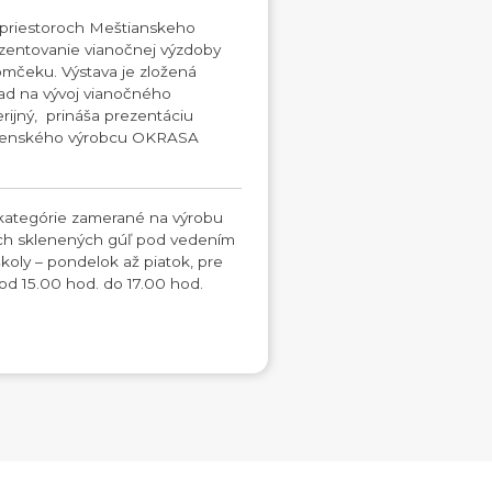
v priestoroch Meštianskeho
ezentovanie vianočnej výzdoby
mčeku. Výstava je zložená
ad na vývoj vianočného
ijný, prináša prezentáciu
ovenského výrobcu OKRASA
 kategórie zamerané na výrobu
ých sklenených gúľ pod vedením
koly – pondelok až piatok, pre
 od 15.00 hod. do 17.00 hod.