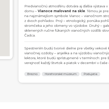
Predvianočnú atmosféru dotvára aj ďalšia výstava 
domu –
Vianoce maľované na skle
. Témou je pr
na najznámejšom symbole Vianoc – vianočnom stro
z dvoch pohľadov. Prvý – etnologický, ponúka pohľ
stromčeka a jeho obmeny vo výzdobe. Druhý – galer
sklenených ručne fúkaných vianočných ozdôb sl
Čadca.
Spestrením budú tvorivé dielne pre všetky vekové
vianočnej ozdoby – anjelika a na výzdobu vianočn
lektora, ktoré budú sprístupnené v termínoch: pre š
verejnosť každý štvrtok a piatok v decembri v čaše
Brezno
Horehronské múzeum
Podujatia