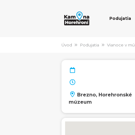
Podujatia
Úvod
Podujatia
Vianoce v m
Brezno, Horehronské
múzeum