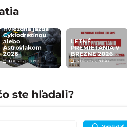
atia
Hviezdna jazda
Cyklodrezinou
alebo
LETNÉ
Astrovlakom
PREMIETANIA V
2026
BREZNE 2026
11.08.2026, 20:00
14.08.2026, 20:30
čo ste hľadali?
Vyhľadať