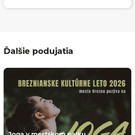
Ďalšie podujatia
Joga v mestskom parku