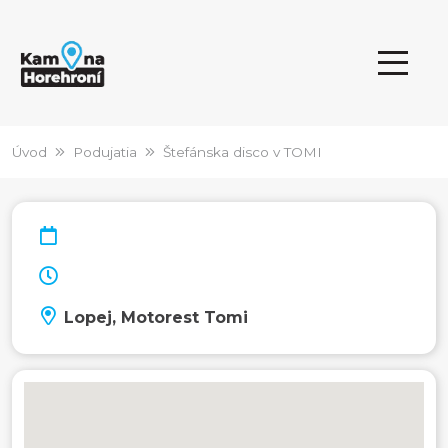
Úvod
Podujatia
Štefánska disco v TOMI
Lopej, Motorest Tomi