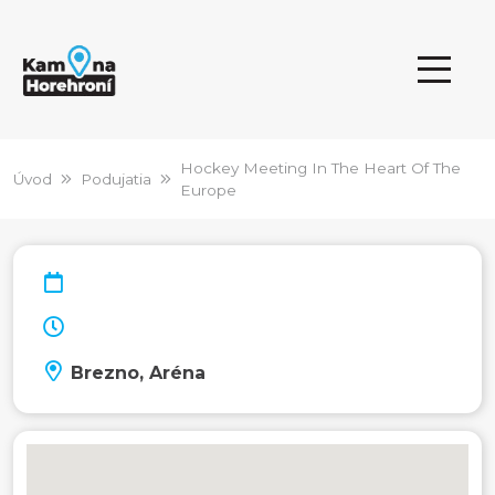
Hockey Meeting In The Heart Of The
Úvod
Podujatia
Europe
Brezno, Aréna