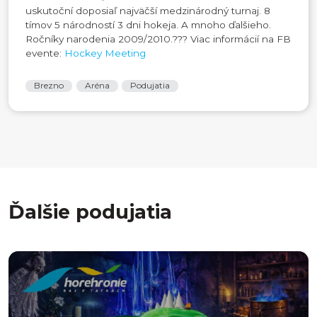
uskutoční doposiaľ najväčší medzinárodný turnaj. 8
tímov 5 národností 3 dni hokeja. A mnoho ďalšieho.
Ročníky narodenia 2009/2010.
?️
?
?️
Viac informácií na FB
evente:
Hockey Meeting
Brezno
Aréna
Podujatia
Ďalšie podujatia