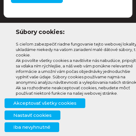
Súbory cookies:
S cieľom zabezpečiť riadne fungovanie tejto webovej lokalit
ukladáme niekedy na vašom zariadení malé dátové súbory, t
cookie.
Ak povolíte všetky cookies a navštívite nás nabudúce, pripojí
sa vďaka ním rýchlejšie, a náš web vám ponúkne relevantné
Odoberaj Kam na
Prihlásenie
informácie a umožní vám počas objednávky jednoduchšie
Horehroní
Zmeniť
vyplniť vaše údaje. Súbory cookies používame najmä na
anonymnú analýzu návštevnosti a vylepšovania našich stránok
Prihlás sa na odber a
nastavenie
Ak sa rozhodnete neakceptovať cookies, nebudete môcť
info@knh.sk
dostávaj novinky ako prvý
cookies
používať niektoré funkcie na našej webovej stránke.
+421 903
Akceptovať všetky cookies
294 997
Nastaviť cookies
Iba nevyhnutné
© 2024 - 2026, created by
creative solution