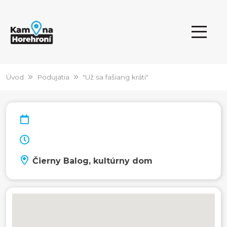
Úvod
Podujatia
"Už sa fašiang kráti"
Čierny Balog, kultúrny dom