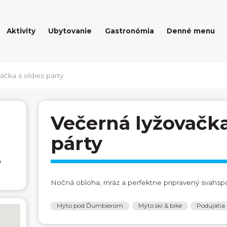
Aktivity
Ubytovanie
Gastronómia
Denné menu
ačka s oldies párty
Večerná lyžovačka
párty
,
Nočná obloha, mráz a perfektne pripravený svahsp
Mýto pod Ďumbierom
Mýto ski & bike
Podujatia