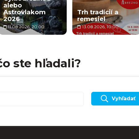
alebo
Astrovlakom
Trh tradícií a
2026
remesiel
11.08.2026, 20:00
13.08.2026, 10:00
čo ste hľadali?
Vyhľadať