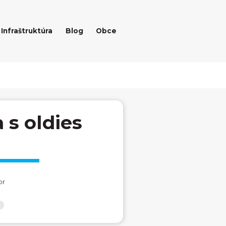
Infraštruktúra
Blog
Obce
 s oldies
or