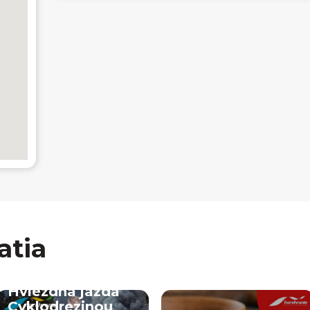
atia
Hviezdna jazda
Cyklodrezinou