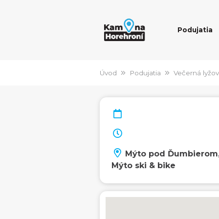
Podujatia
Úvod
Podujatia
Večerná lyžov
Mýto pod Ďumbierom
Mýto ski & bike