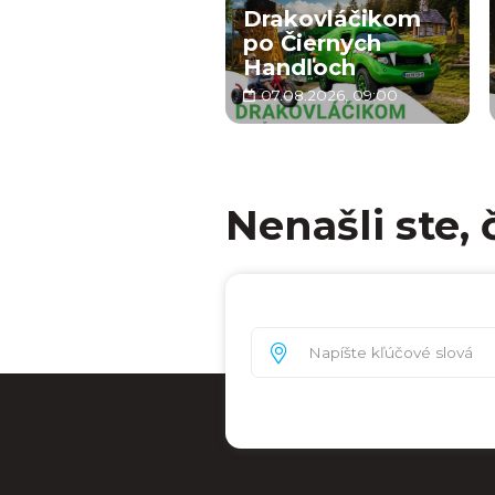
Drakovláčikom
po Čiernych
Handľoch
07.08.2026, 09:00
Nenašli ste, 