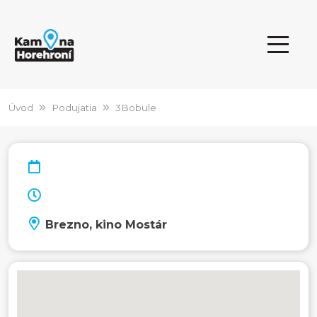
Úvod
Podujatia
3Bobule
Brezno, kino Mostár