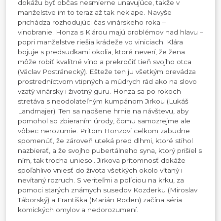
dokážu byť občas nesmierne unavujúce, takže v
manželstve im to teraz až tak neklape. Navyše
prichádza rozhodujúci čas vinárskeho roka –
vinobranie. Honza s Klárou majú problémov nad hlavu –
popri manželstve riešia krádeže vo viniciach. Klára
bojuje s predsudkami okolia, ktoré neverí, že žena
môže robiť kvalitné víno a prekročiť tieň svojho otca
(Václav Postránecký). Ešteže ten ju všetkým prevádza
prostredníctvom vtipných a múdrych rád ako na slovo
vzatý vinársky i životný guru. Honza sa po rokoch
stretáva s neodolateľným kumpánom Jirkou (Lukáš
Landmajer). Ten sa nadšene hrnie na návštevu, aby
pomohol so zbieraním úrody, čomu samozrejme ale
vôbec nerozumie. Pritom Honzovi celkom zabudne
spomenúť, že zároveň uteká pred dlhmi, ktoré stihol
nazbierať, a že svojho pubertálneho syna, ktorý prišiel s
ním, tak trocha uniesol. Jirkova prítomnosť dokáže
spoľahlivo vniesť do života všetkých okolo vítaný i
nevítaný rozruch. S veriteľmi a políciou na krku, za
pomoci starých známych susedov Kozderku (Miroslav
Táborský) a Františka (Marián Roden) začína séria
komických omylov a nedorozumení.