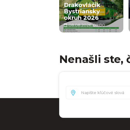
Drakovláčik
Bystriansky
okruh 2026
08.08.2026, 09:00
Nenašli ste, 