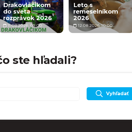
Drakovláčikom
Leto s
do sveta
remeselníkom
rozprávok 2026
2026
11.08.2026, 09:00
12.08.2026, 10:00
čo ste hľadali?
Vyhľadať