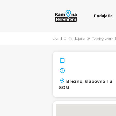
Podujatia
Úvod
Podujatia
Tvorivý work
Brezno, klubovňa Tu
SOM