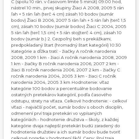
C (spolu 10 rán. v časovom limite 5 minút) 09:00 hod,
nástrel 10 min., prvej skupiny Žiaci A 2008, 2009 5 rán
ľah + 5 rán ľah (terč 4 cm) zásah 10 bodov (sumár
bodov) Žiaci B 2006, 2007 5 rán ľah + 5 rán ľah (terč 1,5
cm), zásah 10 bodov (sumár bodov) Žiaci C 2004, 2005
5 rán ľah (terč 1,5 cm) + 5 rán stoj(terč 4 cm), zásah 10
bodov (sumár b.) 2. Cezpoľný beh s prekážkami,
predpokladaný štart (hromadný štart kategórií) 10:30
Kategórie a dĺžka tratí: - žiačky A ročník narodenia
2008, 2009 1 km - žiaci A ročník narodenia 2008, 2009
1 km - žiačky B ročník narodenia 2006, 2007 2 km -
žiaci B ročník narodenia 2006, 2007 2 km - žiačky C
ročník narodenia 2004, 2005 3 km - žiaci C ročník
narodenia 2004, 2005 3 km Hodnotenie: víťaz
kategórie 100 bodov a percentuálne bodovanie
ostatných pretekárov kategórií, podľa časového
odstupu, straty na víťaza. Celkové hodnotenie: - celkoví
víťazi - najväčší počet, sumár bodov s oboch disciplín,
odmenení prví traja pretekári vo vypísaných
kategóriách - hodnotenie družstva – školy, z každej
kategórie dvaja najlepší pretekári budú zaradený do
hodnotenia družstiev a ich sumár bodov bude tvoriť
celkové poradie v hodnotení škôl. Ceny: Prví traja