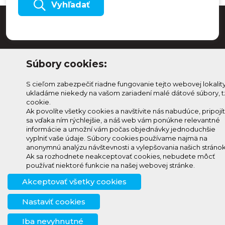
Vyhľadať
Súbory cookies:
S cieľom zabezpečiť riadne fungovanie tejto webovej lokalit
ukladáme niekedy na vašom zariadení malé dátové súbory, t
cookie.
Ak povolíte všetky cookies a navštívite nás nabudúce, pripojí
sa vďaka ním rýchlejšie, a náš web vám ponúkne relevantné
Odoberaj Kam na
Prihlásenie
informácie a umožní vám počas objednávky jednoduchšie
Horehroní
Zmeniť
vyplniť vaše údaje. Súbory cookies používame najmä na
anonymnú analýzu návštevnosti a vylepšovania našich stránok
Prihlás sa na odber a
nastavenie
Ak sa rozhodnete neakceptovať cookies, nebudete môcť
info@knh.sk
dostávaj novinky ako prvý
cookies
používať niektoré funkcie na našej webovej stránke.
+421 903
Akceptovať všetky cookies
294 997
Nastaviť cookies
Iba nevyhnutné