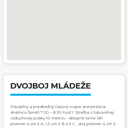
DVOJBOJ MLÁDEŽE
Disciplíny a predbežný časový rozpis: prezentácia
strelnica Šimáň 7:30 – 8:30 hod 1. Streľba z ľubovoľnej
vzduchovej pušky 10 metrov - sklopné terče ľah
priemer 4 cm ž A, 1,5 cm ž B a ž C , stoj priemer 4 cm ž