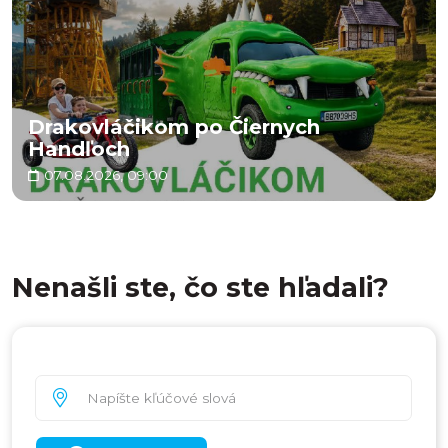
Drakovláčikom po Čiernych
Handľoch
07.08.2026, 09:00
Nenašli ste, čo ste hľadali?