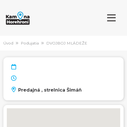
Úvod
Podujatia
DVOJBOJ MLÁDEŽE
Predajná , strelnica Šimáň