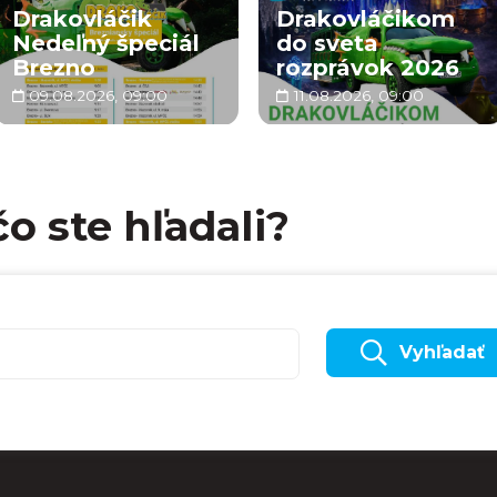
Drakovláčik
Drakovláčikom
Nedeľný špeciál
do sveta
Brezno
rozprávok 2026
09.08.2026, 09:00
11.08.2026, 09:00
čo ste hľadali?
Vyhľadať