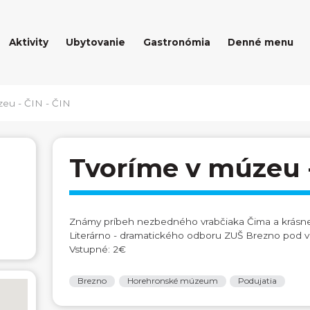
Aktivity
Ubytovanie
Gastronómia
Denné menu
zeu - ČIN - ČIN
Tvoríme v múzeu -
Známy príbeh nezbedného vrabčiaka Čima a krásnej
Literárno - dramatického odboru ZUŠ Brezno pod v
Vstupné: 2€
Brezno
Horehronské múzeum
Podujatia