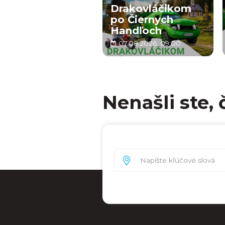
Drakovláčikom
po Čiernych
Handľoch
07.08.2026, 09:00
Nenašli ste, 