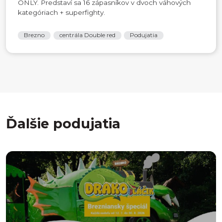
ONLY. Predstaví sa 16 zápasníkov v dvoch váhových
kategóriach + superfighty.
Brezno
centrála Double red
Podujatia
Ďalšie podujatia