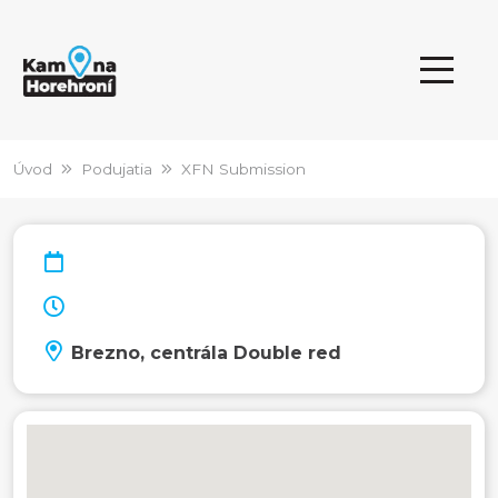
Úvod
Podujatia
XFN Submission
Brezno, centrála Double red