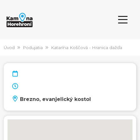
Úvod
Podujatia
Katarína Koščová - Hranica dažďa
Brezno, evanjelický kostol