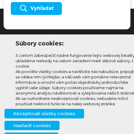
Vyhľadať
Súbory cookies:
S cieľom zabezpečiť riadne fungovanie tejto webovej lokalit
ukladáme niekedy na vašom zariadení malé dátové súbory, t
cookie.
Ak povolíte všetky cookies a navštívite nás nabudúce, pripojí
sa vďaka ním rýchlejšie, a náš web vám ponúkne relevantné
Odoberaj Kam na
Prihlásenie
informácie a umožní vám počas objednávky jednoduchšie
Horehroní
Zmeniť
vyplniť vaše údaje. Súbory cookies používame najmä na
anonymnú analýzu návštevnosti a vylepšovania našich stránok
Prihlás sa na odber a
nastavenie
Ak sa rozhodnete neakceptovať cookies, nebudete môcť
info@knh.sk
dostávaj novinky ako prvý
cookies
používať niektoré funkcie na našej webovej stránke.
+421 903
Akceptovať všetky cookies
294 997
Nastaviť cookies