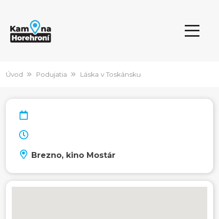
Úvod
Podujatia
Láska v Toskánsku
Brezno, kino Mostár