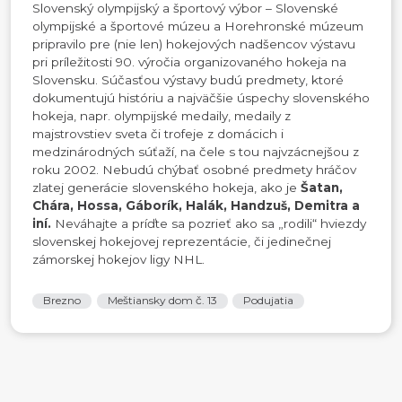
Slovenský olympijský a športový výbor – Slovenské
olympijské a športové múzeu a Horehronské múzeum
pripravilo pre (nie len) hokejových nadšencov výstavu
pri príležitosti 90. výročia organizovaného hokeja na
Slovensku. Súčasťou výstavy budú predmety, ktoré
dokumentujú históriu a najväčšie úspechy slovenského
hokeja, napr. olympijské medaily, medaily z
majstrovstiev sveta či trofeje z domácich i
medzinárodných súťaží, na čele s tou najvzácnejšou z
roku 2002. Nebudú chýbať osobné predmety hráčov
zlatej generácie slovenského hokeja, ako je
Šatan,
Chára, Hossa, Gáborík, Halák, Handzuš, Demitra a
iní.
Neváhajte a príďte sa pozrieť ako sa „rodili“ hviezdy
slovenskej hokejovej reprezentácie, či jedinečnej
zámorskej hokejov ligy NHL.
Brezno
Meštiansky dom č. 13
Podujatia