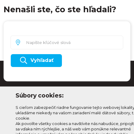
Nenašli ste, čo ste hľadali?
Vyhľadať
Súbory cookies:
S cieľom zabezpečiť riadne fungovanie tejto webovej lokalit
ukladáme niekedy na vašom zariadení malé dátové súbory, t
cookie.
Ak povolíte všetky cookies a navštívite nás nabudúce, pripojí
sa vďaka ním rýchlejšie, a náš web vám ponúkne relevantné
Odoberaj Kam na
Prihlásenie