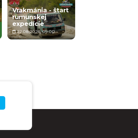
Vrakmánia - štart
rumunskej
expedície
22.08.2026, 09:00