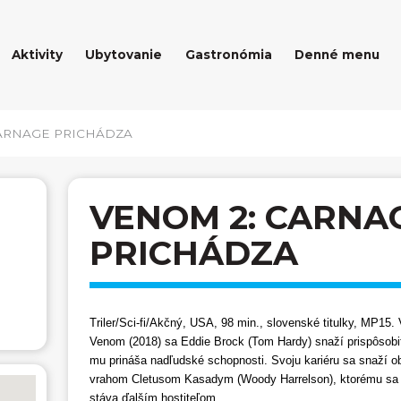
Aktivity
Ubytovanie
Gastronómia
Denné menu
ARNAGE PRICHÁDZA
VENOM 2: CARNA
PRICHÁDZA
Triler/Sci-fi/Akčný, USA, 98 min., slovenské titulky, MP15.
Venom (2018) sa Eddie Brock (Tom Hardy) snaží prispôsobiť
mu prináša nadľudské schopnosti. Svoju kariéru sa snaží 
vrahom Cletusom Kasadym (Woody Harrelson), ktorému sa a
stáva ďalším hostiteľom.