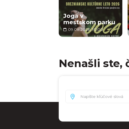
Joga v
mestskom parku
09.08.2026, 10:00
Nenašli ste, 