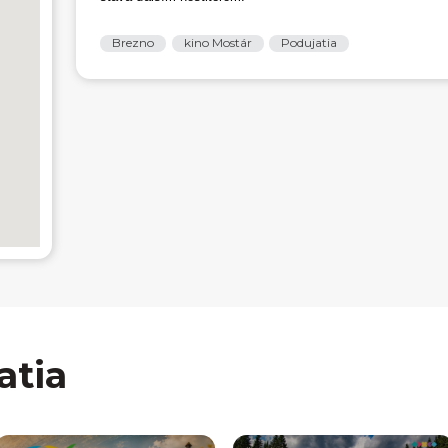
Brezno
kino Mostár
Podujatia
atia