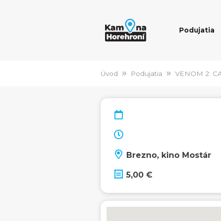
Podujatia
Úvod
Podujatia
VENOM 2: C
Brezno, kino Mostár
5,00 €