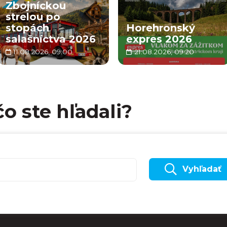
Zbojníckou
strelou po
stopách
Horehronský
salašníctva 2026
expres 2026
11.08.2026, 09:00
21.08.2026, 09:20
čo ste hľadali?
Vyhľadať