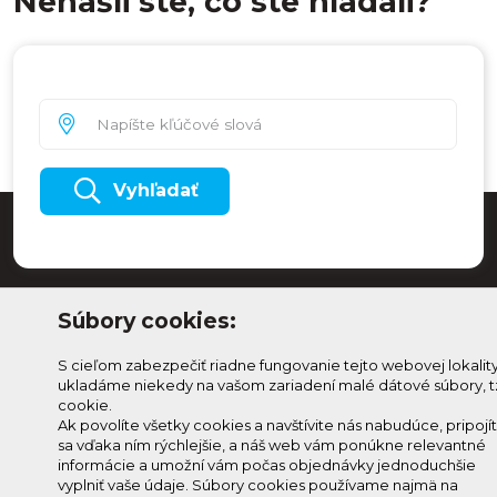
Nenašli ste, čo ste hľadali?
Vyhľadať
Súbory cookies:
S cieľom zabezpečiť riadne fungovanie tejto webovej lokalit
ukladáme niekedy na vašom zariadení malé dátové súbory, t
cookie.
Ak povolíte všetky cookies a navštívite nás nabudúce, pripojí
sa vďaka ním rýchlejšie, a náš web vám ponúkne relevantné
Odoberaj Kam na
Prihlásenie
informácie a umožní vám počas objednávky jednoduchšie
Horehroní
Zmeniť
vyplniť vaše údaje. Súbory cookies používame najmä na