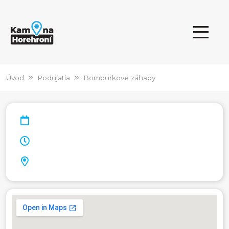
Úvod
Podujatia
Bomburkove záhady