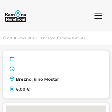
Úvod
Podujatia
Encanto: Čarovný svet 3D
Brezno, kino Mostár
6,00 €