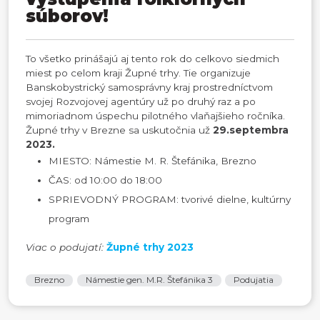
súborov!
To všetko prinášajú aj tento rok do celkovo siedmich
miest po celom kraji Župné trhy. Tie organizuje
Banskobystrický samosprávny kraj prostredníctvom
svojej Rozvojovej agentúry už po druhý raz a po
mimoriadnom úspechu pilotného vlaňajšieho ročníka.
Župné trhy v Brezne sa uskutočnia už
29.septembra
2023.
MIESTO: Námestie M. R. Štefánika, Brezno
ČAS: od 10:00 do 18:00
SPRIEVODNÝ PROGRAM: tvorivé dielne, kultúrny
program
Viac o podujatí:
Župné trhy 2023
Brezno
Námestie gen. M.R. Štefánika 3
Podujatia