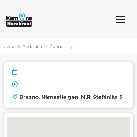
Úvod
Podujatia
Župné trhy
Brezno, Námestie gen. M.R. Štefánika 3