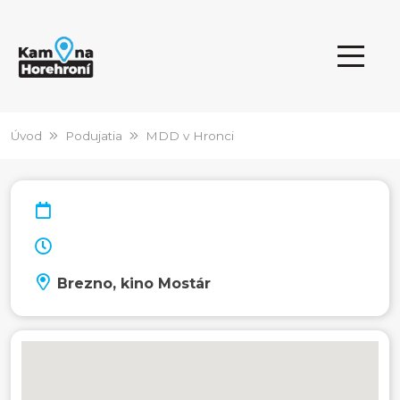
Úvod
Podujatia
MDD v Hronci
Brezno, kino Mostár