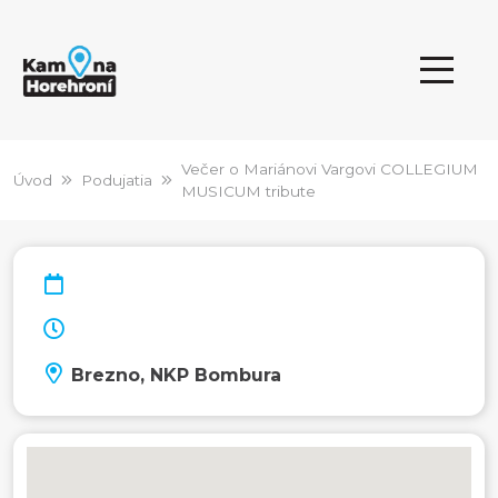
Večer o Mariánovi Vargovi COLLEGIUM
Úvod
Podujatia
MUSICUM tribute
Brezno, NKP Bombura