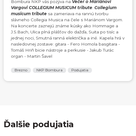
Bombura NKP vás pozýva na
Večer o Mariánovi
Vargovi COLLEGIUM MUSICUM tribute
.
Collegium
musicum tribute
sa zameriava na rannú tvorbu
slávneho Collegia Musica na čele s Mariánom Vargom.
Na koncerte zaznejú známe kúsky ako Hommage a
J.S.Bach, Ulica plná plášťov do dažďa, Suita po tisíc a
jednej noci, Smutná ranná električka a iné.
Kapela hrá v
nasledovnej zostave: gitara - Fero Homola basgitara -
Tomáš Hriň bicie nástroje a perkusie - Jakub Turác
organ - Martin Šavel
Brezno
NKP Bombura
Podujatia
Ďalšie podujatia