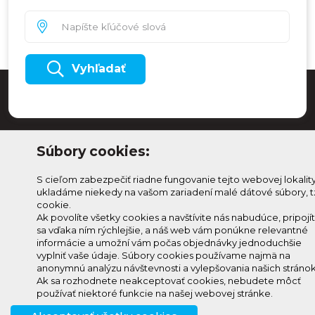
Vyhľadať
Súbory cookies:
S cieľom zabezpečiť riadne fungovanie tejto webovej lokalit
ukladáme niekedy na vašom zariadení malé dátové súbory, t
cookie.
Ak povolíte všetky cookies a navštívite nás nabudúce, pripojí
sa vďaka ním rýchlejšie, a náš web vám ponúkne relevantné
Odoberaj Kam na
Prihlásenie
informácie a umožní vám počas objednávky jednoduchšie
Horehroní
Zmeniť
vyplniť vaše údaje. Súbory cookies používame najmä na
anonymnú analýzu návštevnosti a vylepšovania našich stránok
Prihlás sa na odber a
nastavenie
Ak sa rozhodnete neakceptovať cookies, nebudete môcť
info@knh.sk
dostávaj novinky ako prvý
cookies
používať niektoré funkcie na našej webovej stránke.
+421 903