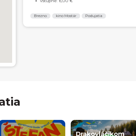
vstupné: 6,00 €
Brezno
kino Mostár
Podujatia
atia
Drakovláčikom