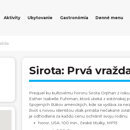
Aktivity
Ubytovanie
Gastronómia
Denné menu
ražda
Sirota: Prvá vražd
Prequel ku kultovému hororu Sirota Orphan z roku
Esther Isabelle Fuhrman, ktorá uteká z estónskej p
Spojených štátov amerických, kde sa vydáva za nez
život s novou identitou však prináša nečakané zvraty
je odhodlaná za každú cenu ochrániť svoju rodinu.
horor, USA, 100 min., české titulky, MP15