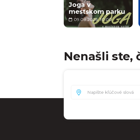
Joga v
mestskom parku
09.08.2026, 10:00
Nenašli ste, 