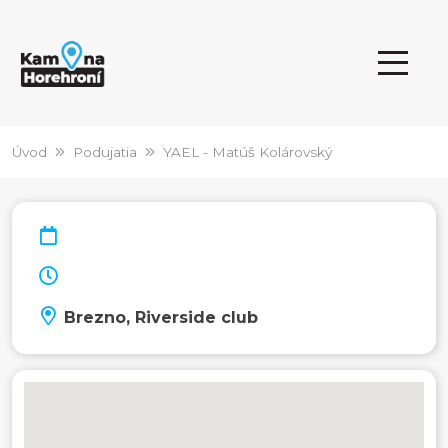
Úvod
Podujatia
YAEL - Matúš Kolárovský
Brezno, Riverside club