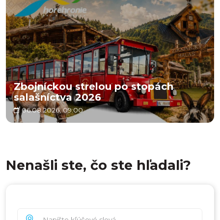
Zbojníckou strelou po stopách
salašníctva 2026
06.08.2026, 09:00
Nenašli ste, čo ste hľadali?