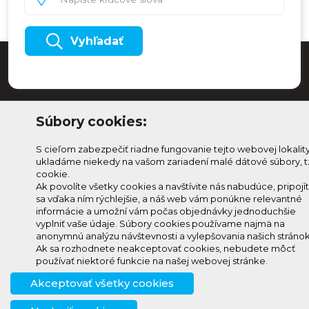
Vyhľadať
Súbory cookies:
S cieľom zabezpečiť riadne fungovanie tejto webovej lokalit
ukladáme niekedy na vašom zariadení malé dátové súbory, t
cookie.
Ak povolíte všetky cookies a navštívite nás nabudúce, pripojí
sa vďaka ním rýchlejšie, a náš web vám ponúkne relevantné
Odoberaj Kam na
Prihlásenie
informácie a umožní vám počas objednávky jednoduchšie
Horehroní
vyplniť vaše údaje. Súbory cookies používame najmä na
Zmeniť
anonymnú analýzu návštevnosti a vylepšovania našich stránok
Prihlás sa na odber a
nastavenie
Ak sa rozhodnete neakceptovať cookies, nebudete môcť
info@knh.sk
dostávaj novinky ako prvý
používať niektoré funkcie na našej webovej stránke.
cookies
+421 903
Akceptovať všetky cookies
294 997