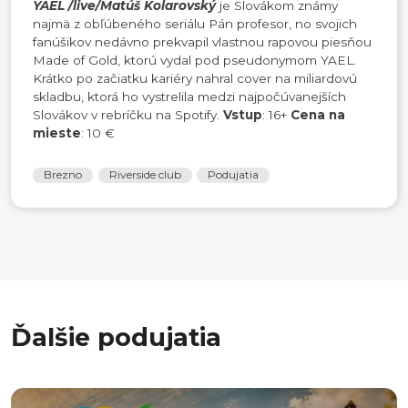
YAEL /live/Matúš Kolarovský
je Slovákom známy
najmä z obľúbeného seriálu Pán profesor, no svojich
fanúšikov nedávno prekvapil vlastnou rapovou piesňou
Made of Gold, ktorú vydal pod pseudonymom YAEL.
Krátko po začiatku kariéry nahral cover na miliardovú
skladbu, ktorá ho vystrelila medzi najpočúvanejších
Slovákov v rebríčku na Spotify.
Vstup
: 16+
Cena na
mieste
: 10 €
Brezno
Riverside club
Podujatia
Ďalšie podujatia