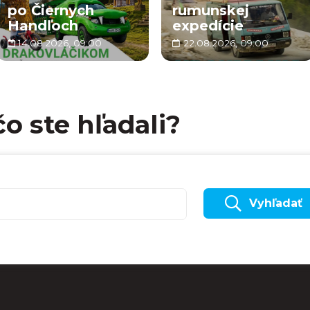
po Čiernych
rumunskej
Handľoch
expedície
14.08.2026, 09:00
22.08.2026, 09:00
čo ste hľadali?
Vyhľadať