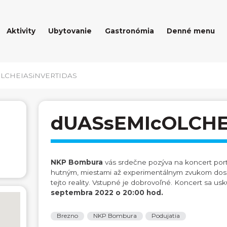
Aktivity
Ubytovanie
Gastronómia
Denné menu
LCHEIASiNVERTIDAS
dUASsEMIcOLCHE
NKP Bombura
vás srdečne pozýva na koncert portu
hutným, miestami až experimentálnym zvukom doslov
tejto reality. Vstupné je dobrovoľné. Koncert sa us
septembra 2022 o 20:00 hod.
Brezno
NKP Bombura
Podujatia