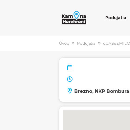
Podujatia
Úvod
Podujatia
dUASsEMIcO
Brezno, NKP Bombura