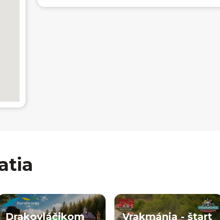
atia
Drakovláčikom
Vrakmánia - štart