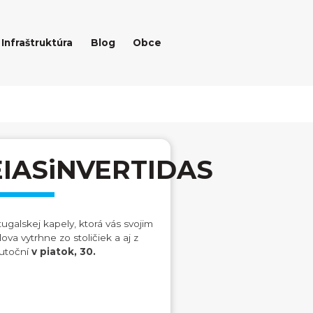
Infraštruktúra
Blog
Obce
IASiNVERTIDAS
galskej kapely, ktorá vás svojim
a vytrhne zo stoličiek a aj z
kutoční
v piatok, 30.