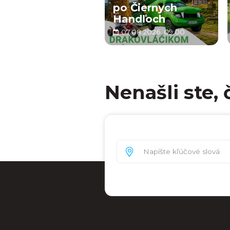
po Čiernych
Handľoch
07.08.2026, 09:00
Nenašli ste, 