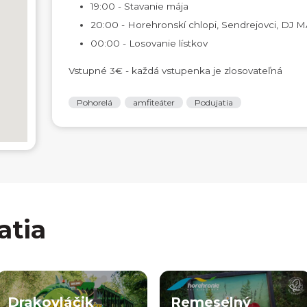
19:00 - Stavanie mája
20:00 - Horehronskí chlopi, Sendrejovci, DJ 
00:00 - Losovanie lístkov
Vstupné 3€ - každá vstupenka je zlosovateľná
Pohorelá
amfiteáter
Podujatia
atia
Drakovláčik
Remeselný