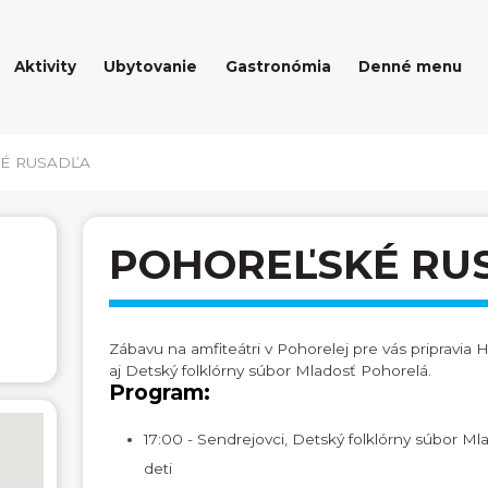
Aktivity
Ubytovanie
Gastronómia
Denné menu
É RUSADĽA
POHOREĽSKÉ RU
Zábavu na amfiteátri v Pohorelej pre vás pripravia 
aj Detský folklórny súbor Mladosť Pohorelá.
Program:
17:00 - Sendrejovci, Detský folklórny súbor Ml
deti