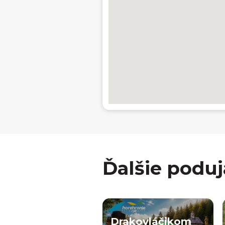
Ďalšie poduj
Drakovláčikom