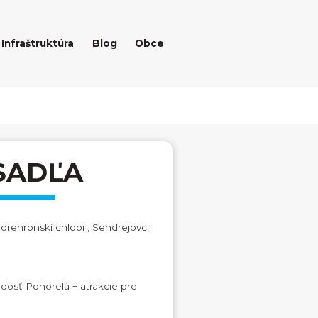
Infraštruktúra
Blog
Obce
SADĽA
Horehronskí chlopi , Sendrejovci
adosť Pohorelá + atrakcie pre