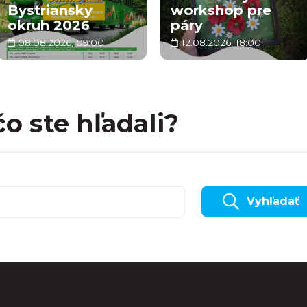
Bystriansky
workshop pre
okruh 2026
páry
08.08.2026, 09:00
12.08.2026, 18:00
čo ste hľadali?
Vyhľadať