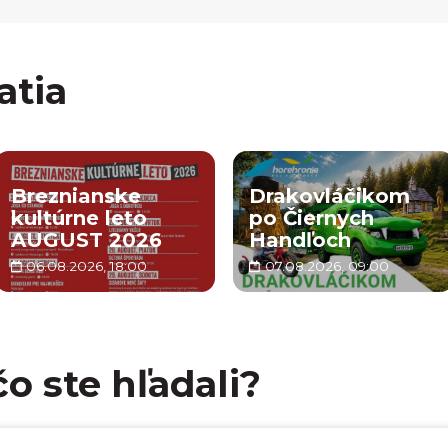
atia
Breznianske
Drakovláčikom
kultúrne leto
po Čiernych
AUGUST 2026
Handľoch
06.08.2026, 18:00
07.08.2026, 09:00
čo ste hľadali?