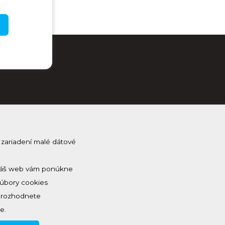
 zariadení malé dátové
j Kam na Horehroní
na odber a dostávaj novinky ako prvý
 a náš web vám ponúkne
Súbory cookies
a rozhodnete
e.