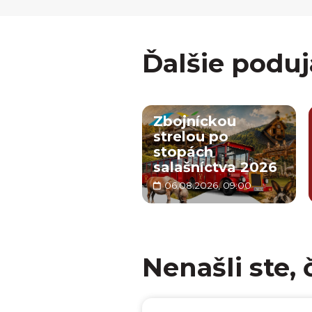
Ďalšie poduj
Zbojníckou
strelou po
stopách
salašníctva 2026
06.08.2026, 09:00
Nenašli ste, 