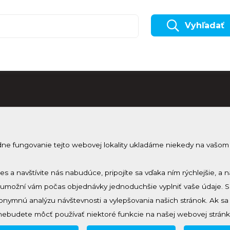
Vyhľadať
dne fungovanie tejto webovej lokality ukladáme niekedy na vašom
Odobera
Prihlásenie
Zmeniť nastavenie cookies
Prihlás sa 
ies a navštívite nás nabudúce, pripojíte sa vďaka ním rýchlejšie,
a umožní vám počas objednávky jednoduchšie vyplniť vaše údaje. 
nymnú analýzu návštevnosti a vylepšovania našich stránok. Ak s
nebudete môcť používať niektoré funkcie na našej webovej stránk