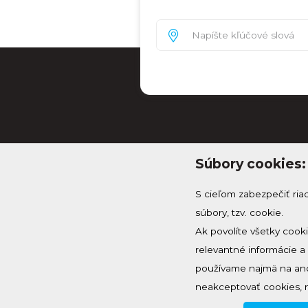
Súbory cookies:
S cieľom zabezpečiť ria
súbory, tzv. cookie.
Ak povolíte všetky cook
relevantné informácie 
info@knh.sk
používame najmä na ano
+421 903 294 997
neakceptovať cookies, 