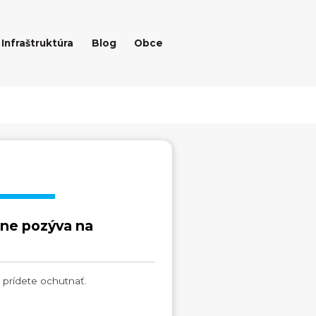
Infraštruktúra
Blog
Obce
ne pozýva na
h prídete ochutnať.