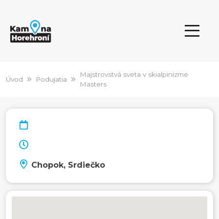
Majstrovstvá sveta v skialpinizme
Úvod
Podujatia
Masters
Chopok, Srdiečko