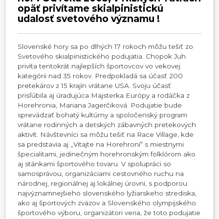
opäť privítame skialpinistickú
udalosť svetového významu !
Slovenské hory sa po dlhých 17 rokoch môžu tešiť zo
Svetového skialpinistického podujatia. Chopok Juh
privíta tentokrát najlepších športovcov vo vekovej
kategórii nad 35 rokov. Predpokladá sa účasť 200
pretekárov z 15 krajín vrátane USA. Svoju účasť
prisľúbila aj úradujúca Majsterka Európy a rodáčka z
Horehronia, Mariana Jagerčiková. Podujatie bude
sprevádzať bohatý kultúrny a spoločenský program
vrátane rodinných a detských zábavných pretekových
aktivít. Návštevníci sa môžu tešiť na Race Village, kde
sa predstavia aj „Vitajte na Horehroní“ s miestnymi
špecialitami, jedinečným horehronským folklórom ako
aj stánkami športového tovaru. V spolupráci so
samosprávou, organizáciami cestovného ruchu na
národnej, regionálnej aj lokálnej úrovni, s podporou
najvýznamnejšieho slovenského lyžiarskeho strediska,
ako aj športových zväzov a Slovenského olympijského
športového výboru, organizátori veria, že toto podujatie