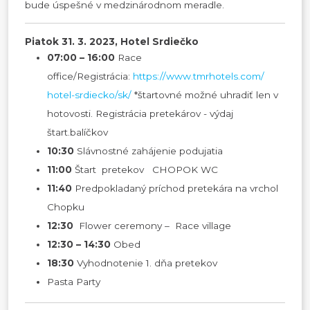
bude úspešné v medzinárodnom meradle.
Piatok 31. 3. 2023, Hotel Srdiečko
07:00 – 16:00
Race
office/Registrácia:
https://www.tmrhotels.com/
hotel-srdiecko/sk/
*štartovné možné uhradiť len v
hotovosti. Registrácia pretekárov - výdaj
štart.balíčkov
10:30
Slávnostné zahájenie podujatia
11:00
Štart pretekov CHOPOK WC
11:40
Predpokladaný príchod pretekára na vrchol
Chopku
12:30
Flower ceremony – Race village
12:30 – 14:30
Obed
18:30
Vyhodnotenie 1. dňa pretekov
Pasta Party