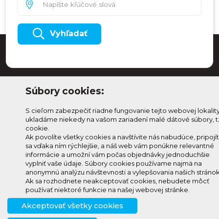
Vyhľadať
Súbory cookies:
S cieľom zabezpečiť riadne fungovanie tejto webovej lokalit
ukladáme niekedy na vašom zariadení malé dátové súbory, t
cookie.
Ak povolíte všetky cookies a navštívite nás nabudúce, pripojí
sa vďaka ním rýchlejšie, a náš web vám ponúkne relevantné
Odoberaj Kam na
Prihlásenie
informácie a umožní vám počas objednávky jednoduchšie
Horehroní
vyplniť vaše údaje. Súbory cookies používame najmä na
Zmeniť
anonymnú analýzu návštevnosti a vylepšovania našich stránok
Prihlás sa na odber a
nastavenie
Ak sa rozhodnete neakceptovať cookies, nebudete môcť
info@knh.sk
dostávaj novinky ako prvý
používať niektoré funkcie na našej webovej stránke.
cookies
+421 903
Akceptovať všetky cookies
294 997