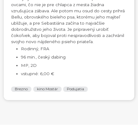
ovcami, čo nie je pre chlapca z mesta žiadna
vzrušujúca zábava. Ale potom mu osud do cesty prihrá
Bellu, obrovského bieleho psa, ktorému jeho majiteľ
ubližuje, a pre Sebastiána začína to najväčšie
dobrodružstvo jeho života. Je pripravený urobiť
čokoľvek, aby bojoval proti nespravodlivosti a zachránil
svojho novo nájdeného psieho priateľa.
Rodinný, FRA
96 min., český dabing
MP, 2D
vstupné: 6,00 €
Brezno
kino Mostár
Podujatia