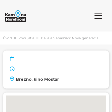
Úvod
Podujatia
Bella a Sebastian: Nová generácia
Brezno, kino Mostár