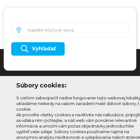
Vyhľadať
Súbory cookies:
S cieľom zabezpečiť riadne fungovanie tejto webovej lokalit
ukladáme niekedy na vašom zariadení malé dátové súbory, t
cookie.
Ak povolíte všetky cookies a navštívite nás nabudúce, pripojí
sa vďaka ním rýchlejšie, a náš web vám ponúkne relevantné
Odoberaj Kam na
Prihlásenie
informácie a umožní vám počas objednávky jednoduchšie
Horehroní
Zmeniť
vyplniť vaše údaje. Súbory cookies používame najmä na
anonymnú analýzu návštevnosti a vylepšovania našich stránok
Prihlás sa na odber a