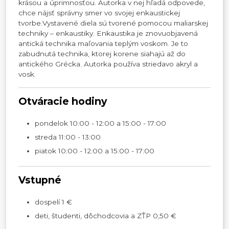
krásou a úprimnosťou. Autorka v nej hľadá odpovede,
chce nájsť správny smer vo svojej enkaustickej
tvorbe.Vystavené diela sú tvorené pomocou maliarskej
techniky – enkaustiky. Enkaustika je znovuobjavená
antická technika maľovania teplým voskom. Je to
zabudnutá technika, ktorej korene siahajú až do
antického Grécka. Autorka používa striedavo akryl a
vosk.
Otváracie hodiny
pondelok 10:00 - 12:00 a 15:00 - 17:00
streda 11:00 - 13:00
piatok 10:00 - 12:00 a 15:00 - 17:00
Vstupné
dospelí 1 €
deti, študenti, dôchodcovia a ZŤP 0,50 €