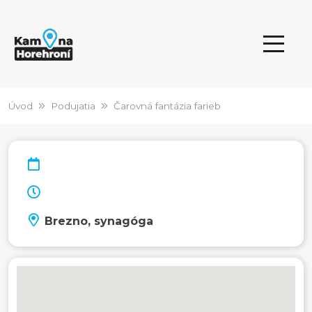
Úvod
Podujatia
Čarovná fantázia farieb
Brezno, synagóga