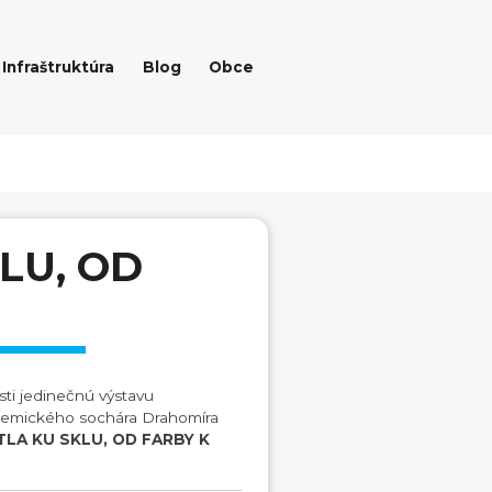
Infraštruktúra
Blog
Obce
LU, OD
ti jedinečnú výstavu
ademického sochára Drahomíra
TLA KU SKLU, OD FARBY K