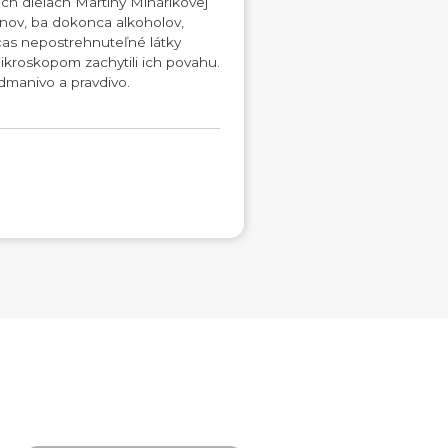
ích dielach Martiny Minárikovej
nov, ba dokonca alkoholov,
bčas nepostrehnuteľné látky
ikroskopom zachytili ich povahu.
odmanivo a pravdivo.