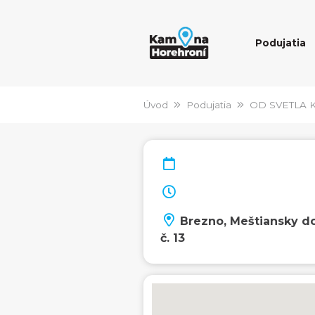
Podujatia
Úvod
Podujatia
OD SVETLA 
Brezno, Meštiansky 
č. 13