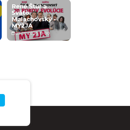
René Štúr a
Sväťo
Malachovský -
MY2JA
25.09.2026, 19:00