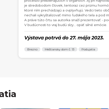
procesov prebiehajúcich v orgánoch. Aj pri najnovš
je stredobodom človek, tentoraz cez prizmu hormó
ktoré ním prechádzajú a ovplyvňujú. Vedci tieto o
nechali vykryštalizovať mimo ľudského tela a pod m
A práve túto črtu sa autorka snaží prezentovať - p
V budúcnosti to vraj budú slzy... opäť silné emócie.
Výstava potrvá do 27. mája 2023.
Brezno
Meštiansky dom č. 13
Podujatia
atia