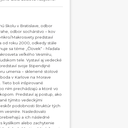
ú školu v Bratislave, odbor
ahe, odbor sochárstvo – kov
Mikro/Makrosvety predstaví
ca od roku 2000, odkedy stále
nuje sa téme „Človek“ - hľadala
akrosveta veľkého Vesmíru,
ľudskom tele. Vystaví aj vedecké
y predstaví svoje štipendijné
oru umenia – sklenené stolové
voboda v Karlove na Morave
Tieto boli inšpirované
ebo ním prechádzajú a ktoré vo
skopom. Predstaví aj postup, ako
rované týmito vedeckými
 neskôr podobnosti štruktúr tých
kom vesmíre. Nasledovalo
prebiehajú a ich následné
i s kyslíkom alebo zachytenie