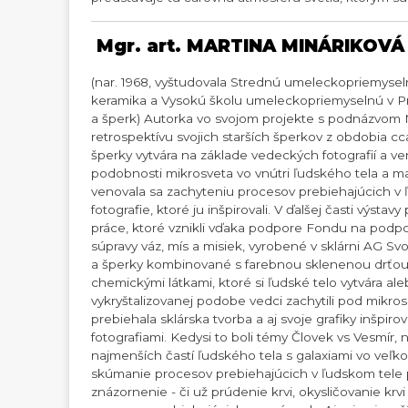
Mgr. art. MARTINA MINÁRIKOVÁ
(nar. 1968, vyštudovala Strednú umeleckopriemyseln
keramika a Vysokú školu umeleckopriemyselnú v Pr
a šperk) Autorka vo svojom projekte s podnázvom 
retrospektívu svojich starších šperkov z obdobia c
šperky vytvára na základe vedeckých fotografií a ve
podobnosti mikrosveta vo vnútri ľudského tela a m
venovala sa zachyteniu procesov prebiehajúcich v 
fotografie, ktoré ju inšpirovali. V ďalšej časti výstav
práce, ktoré vznikli vďaka podpore Fondu na podp
súpravy váz, mís a misiek, vyrobené v sklárni AG S
a šperky kombinované s farebnou sklenenou drťou. 
chemickými látkami, ktoré si ľudské telo vytvára al
vykryštalizovanej podobe vedci zachytili pod mikro
prebiehala sklárska tvorba a aj svoje grafiky inšpi
fotografiami. Kedysi to boli témy Človek vs Vesmír,
najmenších častí ľudského tela s galaxiami vo veľ
skúmanie procesov prebiehajúcich v ľudskom tele 
znázornenie - či už prúdenie krvi, okysličovanie krv