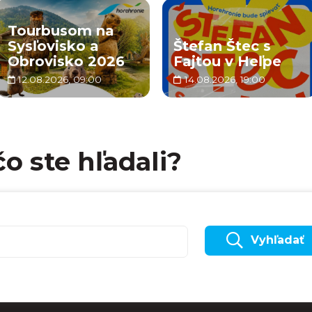
Tourbusom na
Sysľovisko a
Štefan Štec s
Obrovisko 2026
Fajtou v Heľpe
12.08.2026, 09:00
14.08.2026, 19:00
čo ste hľadali?
Vyhľadať