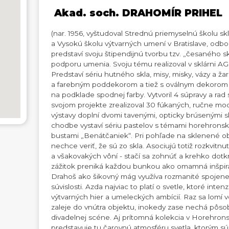
Akad. soch. DRAHOMÍR PRIHEL
(nar. 1956, vyštudoval Strednú priemyselnú školu 
a Vysokú školu výtvarných umení v Bratislave, odbor
predstaví svoju štipendijnú tvorbu tzv. „česaného s
podporu umenia. Svoju tému realizoval v sklárni A
Predstaví sériu hutného skla, misy, misky, vázy a 
a farebným poddekorom a tiež s oválnym dekorom
na podklade spodnej farby. Vytvoril 4 súpravy a rad
svojom projekte zrealizoval 30 fúkaných, ručne mo
výstavy doplní dvomi tavenými, opticky brúsenými 
chodbe vystaví sériu pastelov s témami horehronsk
bustami „Benátčaniek“. Pri pohľade na sklenené ob
nechce veriť, že sú zo skla. Asociujú totiž rozkvitn
a všakovakých vôní - stačí sa zohnúť a krehko dot
zážitok preniká každou bunkou ako omamná inšpirác
Drahoš ako šikovný mág využíva rozmanité spojenect
súvislosti. Azda najviac to platí o svetle, ktoré inte
výtvarných hier a umeleckých ambícií. Raz sa lomí 
zaleje do vnútra objektu, inokedy zase nechá pôso
divadelnej scéne. Aj prítomná kolekcia v Horehr
predstavuje tu čarovnú atmosféru svetla, ktorým sú