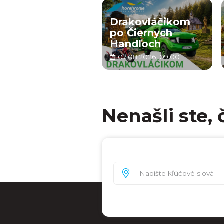
Drakovláčikom
po Čiernych
Handľoch
07.08.2026, 09:00
Nenašli ste, 