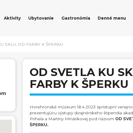
Aktivity
Ubytovanie
Gastronómia
Denné menu
KU SKLU, OD FARBY K ŠPERKU
OD SVETLA KU SK
FARBY K ŠPERKU
dom
Horehronské múzeum 18.4.2023 sprístupní verejnos
prezentujúcu výstupy dizajnérskeho štipendia ak
Prihela a Martiny Minárikovej pod názvom
OD SVE
ŠPERKU.