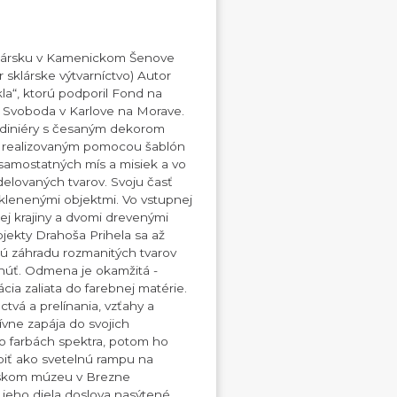
sklársku v Kamenickom Šenove
 sklárske výtvarníctvo) Autor
kla“, ktorú podporil Fond na
G Svoboda v Karlove na Morave.
žardiniéry s česaným dekorom
 realizovaným pomocou šablón
 samostatných mís a misiek a vo
delovaných tvarov. Svoju časť
sklenenými objektmi. Vo vstupnej
ej krajiny a dvomi drevenými
jekty Drahoša Prihela sa až
utú záhradu rozmanitých tvarov
knúť. Odmena je okamžitá -
ia zaliata do farebnej matérie.
vá a prelínania, vzťahy a
nzívne zapája do svojich
vo farbách spektra, potom ho
biť ako svetelnú rampu na
onskom múzeu v Brezne
 jeho diela doslova nasýtené.