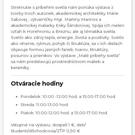
Stretnutie s príbehmi svetla nám ponúka výstava z
tvorby troch autoriek, akademickej architektky Márie
Sabovej , výtvarníčky Mgr. Martiny Marinos a
akademickej maliarky Eriky Šándorovej. Spája ich nielen
vzťah k Horehroniu a Breznu, ale aj tématika svetla.
Svetlo ako zdroj tepla, energie, života a pozitivity. Svetlo
ako vlnenie, rytmus, pohyb či štruktúra, sa v ich dielach
objavuje formou jasných farieb, tvarov, štruktúry,
posunov a prienikov. Vo výstave „Malé príbehy svetla“
sa nám predstavujú prostredníctvom malieb a
keramiky.
Otváracie hodiny
Pondelok: 10:00 -12:00 hod. a 15:00-17:00 hod.
Streda: 11:00-13:00 hod.
Piatok: 10:00-12:00 hod. a 15:00-17:00 hod.
Vstupné na výstavu: dospelí 1 €, deti/
študenti/dôchodcovia/ZŤP 0,50 €