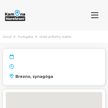
Úvod
Podujatia
Malé príbehy svetla
Brezno, synagóga