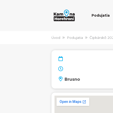
Podujatia
Úvod
Podujatia
Čipkárskô 20
Brusno