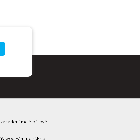
 zariadení malé dátové
j Kam na Horehroní
na odber a dostávaj novinky ako prvý
 a náš web vám ponúkne