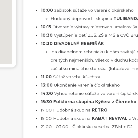
10:00
začiatok súťaže vo varení čipkárskeho
Hudobný doprovod - skupina
TULIBAND
10:15
Otvorenie výstavy miestnych umelcov (k
10:30
Vystúpenie detí ZUŠ, ZŠ a MŠ a CVČ Br
10:30
DIVADELNÝ REBRIŇÁK
na divadelnom rebriniaku k nám zavítajú 
pre tých najmenších. Všetko v duchu koč
začiatku minulého storočia. (futbalové ihri
11:00
Súťaž vo vrhu kľuchtou
13:00
Ukončenie varenia čipkárskeho
14:00
Vyhodnotenie súťaže vo varení čipkárs
15:30
Folklórna skupina Kýčera z Čierneho
17:00 Hudobná skupina
RETRO
19:00 Hudobná skupina
KABÁT REVIVAL
z Vr
21:00 - 03:00 - Čipkárska veselica ZBM + DJ