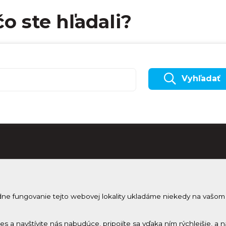
čo ste hľadali?
Vyhľadať
dne fungovanie tejto webovej lokality ukladáme niekedy na vašom
Odobera
Prihlásenie
Zmeniť nastavenie cookies
Prihlás sa 
ies a navštívite nás nabudúce, pripojíte sa vďaka ním rýchlejšie,