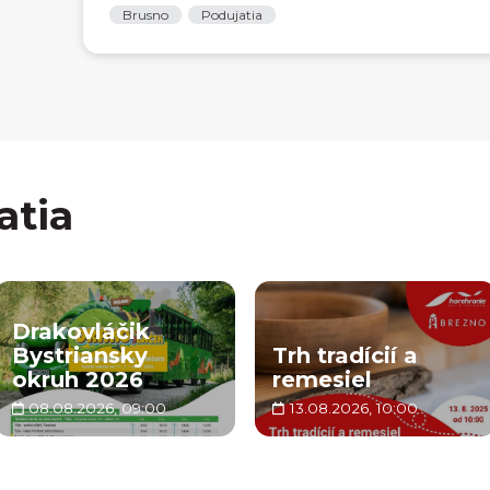
Brusno
Podujatia
atia
Drakovláčik
Bystriansky
Trh tradícií a
okruh 2026
remesiel
08.08.2026, 09:00
13.08.2026, 10:00