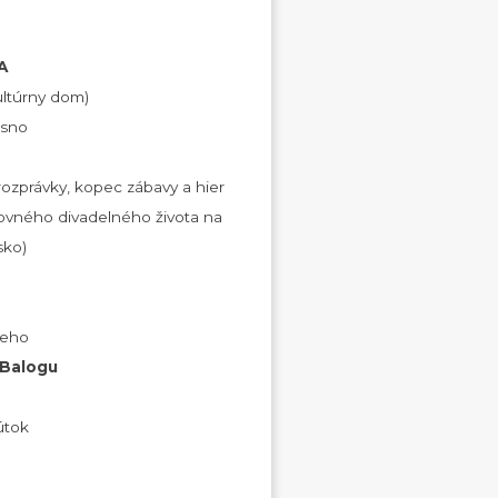
A
ultúrny dom)
usno
rozprávky, kopec zábavy a hier
ovného divadelného života na
sko)
keho
 Balogu
útok