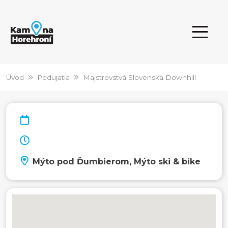
Úvod
Podujatia
Majstrovstvá Slovenska Downhill
Mýto pod Ďumbierom, Mýto ski & bike