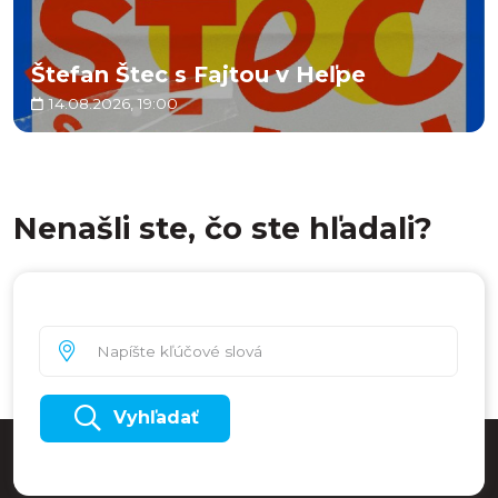
Štefan Štec s Fajtou v Heľpe
14.08.2026, 19:00
Nenašli ste, čo ste hľadali?
Vyhľadať