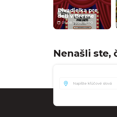
Divadielka pre
deti v Brezne
09.08.2026, 16:00
Nenašli ste, 