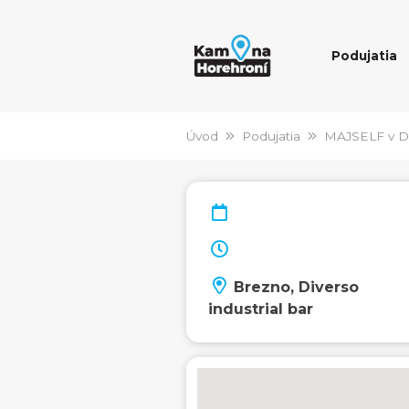
Podujatia
Úvod
Podujatia
MAJSELF v Div
Brezno, Diverso
industrial bar