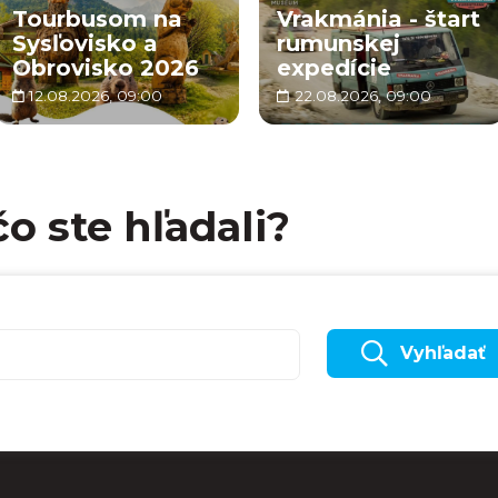
Tourbusom na
Vrakmánia - štart
Sysľovisko a
rumunskej
Obrovisko 2026
expedície
12.08.2026, 09:00
22.08.2026, 09:00
čo ste hľadali?
Vyhľadať