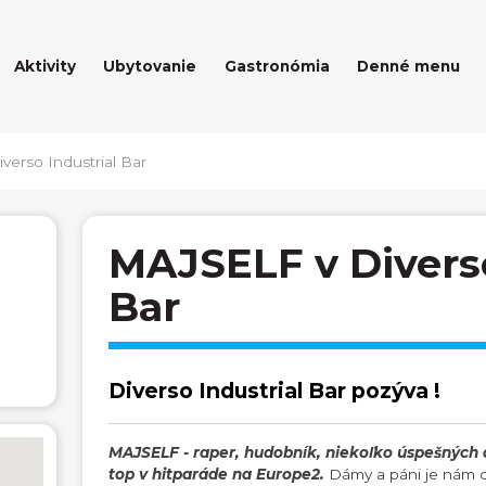
Aktivity
Ubytovanie
Gastronómia
Denné menu
erso Industrial Bar
MAJSELF v Diverso
Bar
Diverso Industrial Bar pozýva !
MAJSELF - raper, hudobník, niekoľko úspešných
top v hitparáde na Europe2.
Dámy a páni je nám c