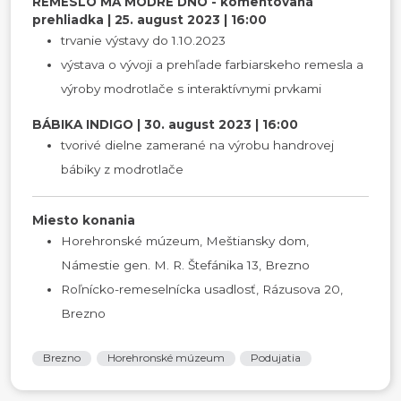
REMESLO MÁ MODRÉ DNO - komentovaná
prehliadka | 25. august 2023 | 16:00
trvanie výstavy do 1.10.2023
výstava o vývoji a prehľade farbiarskeho remesla a
výroby modrotlače s interaktívnymi prvkami
BÁBIKA INDIGO | 30. august 2023 | 16:00
tvorivé dielne zamerané na výrobu handrovej
bábiky z modrotlače
Miesto konania
Horehronské múzeum, Meštiansky dom,
Námestie gen. M. R. Štefánika 13, Brezno
Roľnícko-remeselnícka usadlosť, Rázusova 20,
Brezno
Brezno
Horehronské múzeum
Podujatia