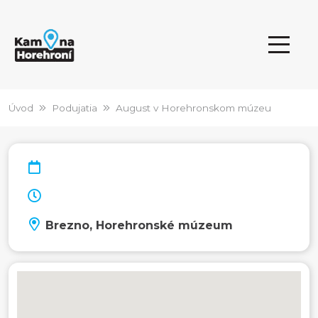
Úvod
Podujatia
August v Horehronskom múzeu
Brezno, Horehronské múzeum