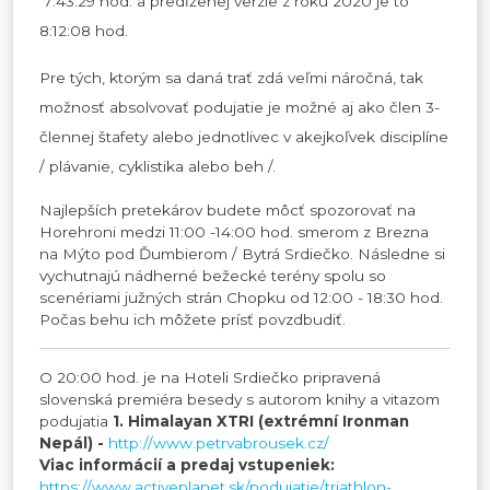
7:43:29 hod. a predĺženej verzie z roku 2020 je to
8:12:08 hod.
Pre tých, ktorým sa daná trať zdá veľmi náročná, tak
možnosť absolvovať podujatie je možné aj ako člen 3-
člennej štafety alebo jednotlivec v akejkoľvek disciplíne
/ plávanie, cyklistika alebo beh /.
Najlepších pretekárov budete môcť spozorovať na
Horehroni medzi 11:00 -14:00 hod. smerom z Brezna
na Mýto pod Ďumbierom / Bytrá Srdiečko. Následne si
vychutnajú nádherné bežecké terény spolu so
scenériami južných strán Chopku od 12:00 - 18:30 hod.
Počas behu ich môžete prísť povzdbudiť.
O 20:00 hod. je na Hoteli Srdiečko pripravená
slovenská premiéra besedy s autorom knihy a vitazom
podujatia
1. Himalayan XTRI (extrémní Ironman
Nepál) -
http://www.petrvabrousek.cz/
Viac informácií a predaj vstupeniek:
https://www.activeplanet.sk/podujatie/triathlon-