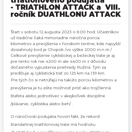
triatlonového podujatia
- TRIATHLON ATTACK a VIII.
ročník DUATHLONU ATTACK
Štart v sobotu 12.augusta 2023 o 6:00 hod. Účastníkov
už tradične čaká mimoriadne náročná porcia
kilometrov a prevýšenia v horskom teréne, kde najvyšší
dosiahnutý bod je Chopok /vo výške 2000 m.n m./
Celkové prevýšenie cyklistickej a bežeckej trate je aj
pre tento rok nie 4200 m ale 4400 m z dôvodu
dočasného vypustenia priehrady Ružiná. Tým sa
predlžuje aj cyklistická trať zo 125 km na 139 km.
Pre tých čo si netrúfajú na takúto porciu kilometrov a
prevýšenia je tu ešte možnosť prísť ako trojčlenná
štafeta alebo jednotlivec v akejkoľvek disciplíne
/plávanie, cyklistika alebo beh/ .
O náročnosti podujatia hovorí fakt, že rekord
štandartnej triathlonovej trate má hodnotu