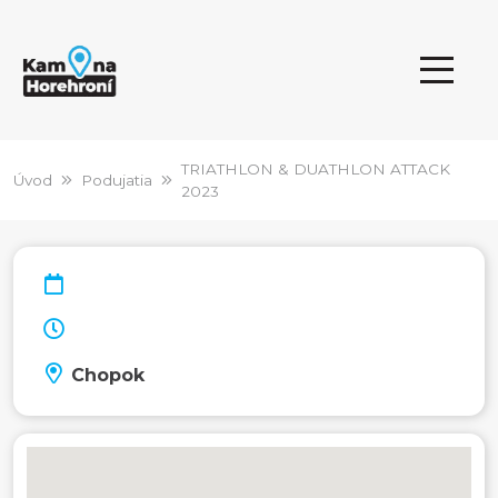
TRIATHLON & DUATHLON ATTACK
Úvod
Podujatia
2023
Chopok