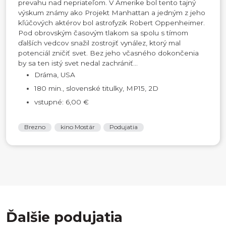
prevahu nad nepriateľom. V Amerike bol tento tajný
výskum známy ako Projekt Manhattan a jedným z jeho
kľúčových aktérov bol astrofyzik Robert Oppenheimer.
Pod obrovským časovým tlakom sa spolu s tímom
ďalších vedcov snažil zostrojiť vynález, ktorý mal
potenciál zničiť svet. Bez jeho včasného dokončenia
by sa ten istý svet nedal zachrániť...
Dráma, USA
180 min., slovenské titulky, MP15, 2D
vstupné: 6,00 €
Brezno
kino Mostár
Podujatia
Ďalšie podujatia