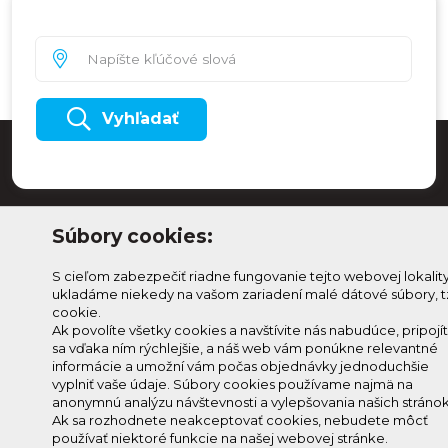
Vyhľadať
Súbory cookies:
S cieľom zabezpečiť riadne fungovanie tejto webovej lokalit
ukladáme niekedy na vašom zariadení malé dátové súbory, t
cookie.
Ak povolíte všetky cookies a navštívite nás nabudúce, pripojí
sa vďaka ním rýchlejšie, a náš web vám ponúkne relevantné
Odoberaj Kam na
Prihlásenie
informácie a umožní vám počas objednávky jednoduchšie
Horehroní
Zmeniť
vyplniť vaše údaje. Súbory cookies používame najmä na
anonymnú analýzu návštevnosti a vylepšovania našich stránok
Prihlás sa na odber a
nastavenie
Ak sa rozhodnete neakceptovať cookies, nebudete môcť
info@knh.sk
dostávaj novinky ako prvý
cookies
používať niektoré funkcie na našej webovej stránke.