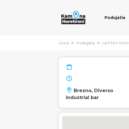
Podujatia
Úvod
Podujatia
LATINO NIG
Brezno, Diverso
industrial bar