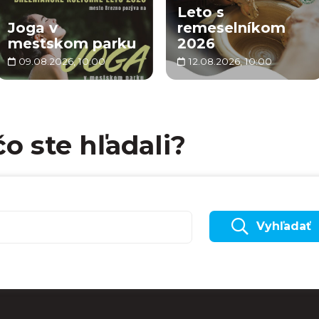
Leto s
Joga v
remeselníkom
mestskom parku
2026
09.08.2026, 10:00
12.08.2026, 10:00
čo ste hľadali?
Vyhľadať