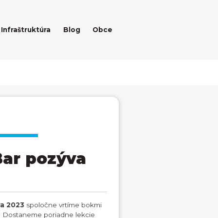
Infraštruktúra
Blog
Obce
Bar pozýva
ra 2023
spoločne vrtíme bokmi
má. Dostaneme poriadne lekcie